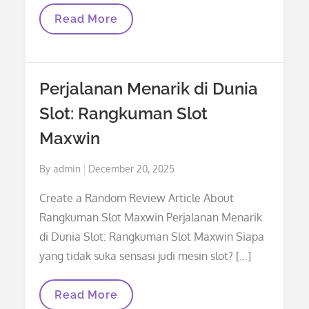
Membuat
Read More
Rangkuman
Acak
Mengenai
Slot
GG
Perjalanan Menarik di Dunia
Slot: Rangkuman Slot
Maxwin
Posted
By
admin
December 20, 2025
on
Create a Random Review Article About
Rangkuman Slot Maxwin Perjalanan Menarik
di Dunia Slot: Rangkuman Slot Maxwin Siapa
yang tidak suka sensasi judi mesin slot? […]
Perjalanan
Read More
Menarik