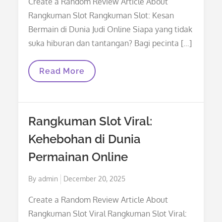
Create a Random Review Article About
Rangkuman Slot Rangkuman Slot: Kesan
Bermain di Dunia Judi Online Siapa yang tidak
suka hiburan dan tantangan? Bagi pecinta […]
Rangkuman
Read More
Slot:
Kesan
Bermain
Di
Dunia
Rangkuman Slot Viral:
Judi
Online
Kehebohan di Dunia
Permainan Online
Posted
By
admin
December 20, 2025
on
Create a Random Review Article About
Rangkuman Slot Viral Rangkuman Slot Viral: