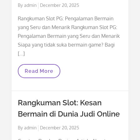
Posted
By
admin
December 20, 2025
on
Rangkuman Slot PG: Pengalaman Bermain
yang Seru dan Menarik Rangkuman Slot PG:
Pengalaman Bermain yang Seru dan Menarik
Siapa yang tidak suka bermain game? Bagi
[…]
Rangkuman
Read More
Slot
PG:
Pengalaman
Bermain
Yang
Rangkuman Slot: Kesan
Seru
Dan
Bermain di Dunia Judi Online
Menarik
Posted
By
admin
December 20, 2025
on