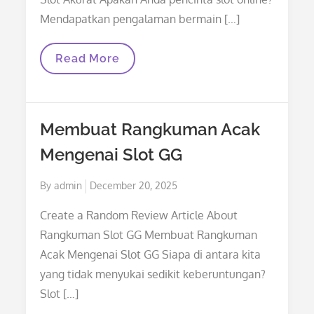
Mendapatkan pengalaman bermain […]
Rasakan
Read More
Sensasi
Keseruan
Bermain
Slot
Dengan
Membuat Rangkuman Acak
Rangkuman
Slot
Mengenai Slot GG
Akurat
Posted
By
admin
December 20, 2025
on
Create a Random Review Article About
Rangkuman Slot GG Membuat Rangkuman
Acak Mengenai Slot GG Siapa di antara kita
yang tidak menyukai sedikit keberuntungan?
Slot […]