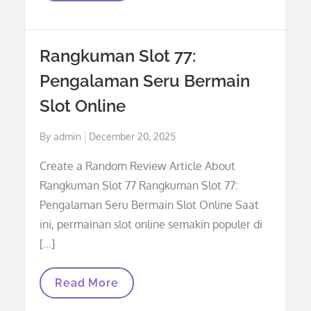
Di
Dunia
Slot:
Rangkuman
Rangkuman Slot 77:
Slot
Maxwin
Pengalaman Seru Bermain
Slot Online
Posted
By
admin
December 20, 2025
on
Create a Random Review Article About
Rangkuman Slot 77 Rangkuman Slot 77:
Pengalaman Seru Bermain Slot Online Saat
ini, permainan slot online semakin populer di
[…]
Rangkuman
Read More
Slot
77: