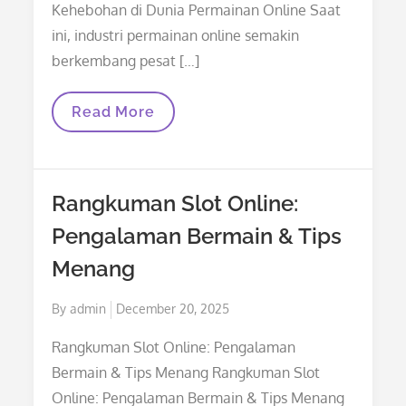
Kehebohan di Dunia Permainan Online Saat
ini, industri permainan online semakin
berkembang pesat […]
Rangkuman
Read More
Slot
Viral:
Kehebohan
Di
Dunia
Rangkuman Slot Online:
Permainan
Online
Pengalaman Bermain & Tips
Menang
Posted
By
admin
December 20, 2025
on
Rangkuman Slot Online: Pengalaman
Bermain & Tips Menang Rangkuman Slot
Online: Pengalaman Bermain & Tips Menang