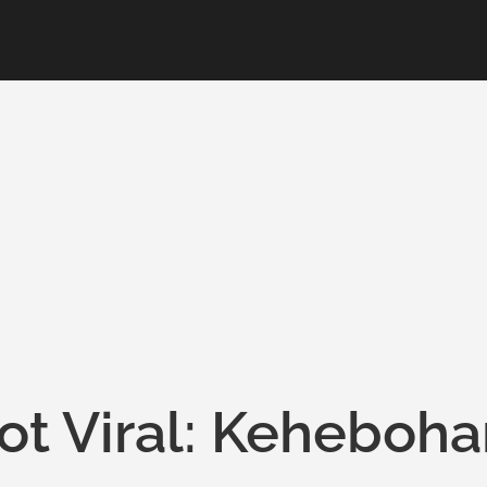
t Viral: Keheboha