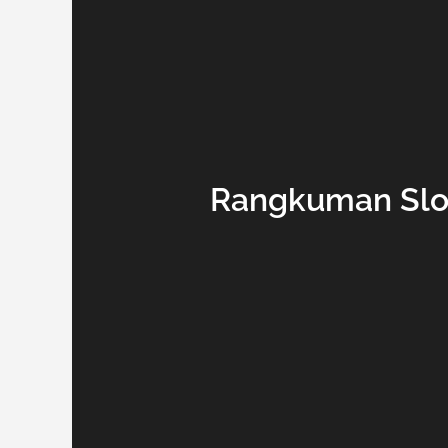
Rangkuman Slot