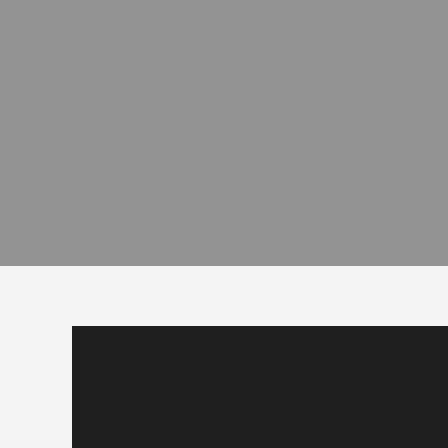
Skip
to
content