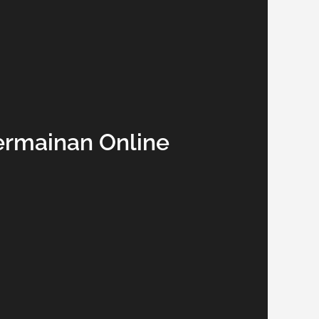
ermainan Online