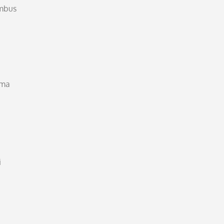
embus
ema
i