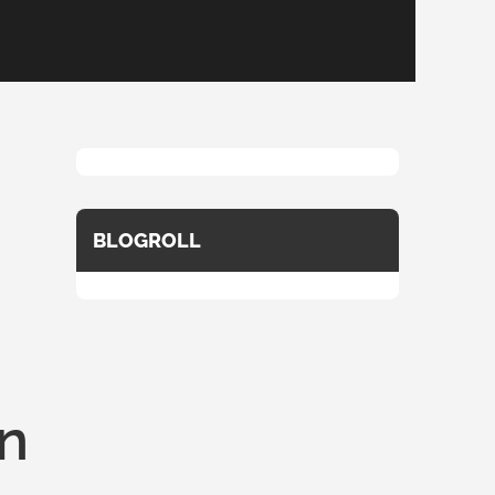
BLOGROLL
n