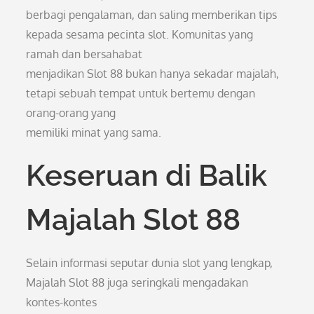
berbagi pengalaman, dan saling memberikan tips
kepada sesama pecinta slot. Komunitas yang
ramah dan bersahabat
menjadikan Slot 88 bukan hanya sekadar majalah,
tetapi sebuah tempat untuk bertemu dengan
orang-orang yang
memiliki minat yang sama.
Keseruan di Balik
Majalah Slot 88
Selain informasi seputar dunia slot yang lengkap,
Majalah Slot 88 juga seringkali mengadakan
kontes-kontes