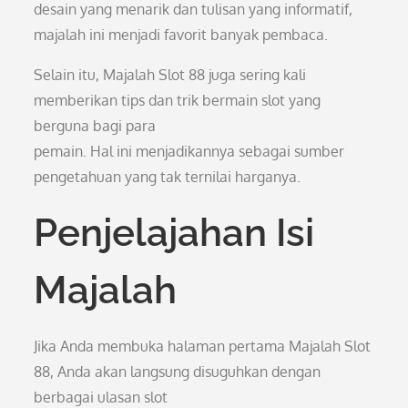
desain yang menarik dan tulisan yang informatif,
majalah ini menjadi favorit banyak pembaca.
Selain itu, Majalah Slot 88 juga sering kali
memberikan tips dan trik bermain slot yang
berguna bagi para
pemain. Hal ini menjadikannya sebagai sumber
pengetahuan yang tak ternilai harganya.
Penjelajahan Isi
Majalah
Jika Anda membuka halaman pertama Majalah Slot
88, Anda akan langsung disuguhkan dengan
berbagai ulasan slot