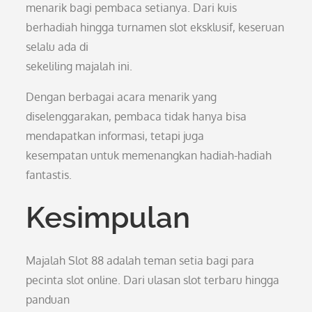
menarik bagi pembaca setianya. Dari kuis
berhadiah hingga turnamen slot eksklusif, keseruan
selalu ada di
sekeliling majalah ini.
Dengan berbagai acara menarik yang
diselenggarakan, pembaca tidak hanya bisa
mendapatkan informasi, tetapi juga
kesempatan untuk memenangkan hadiah-hadiah
fantastis.
Kesimpulan
Majalah Slot 88 adalah teman setia bagi para
pecinta slot online. Dari ulasan slot terbaru hingga
panduan