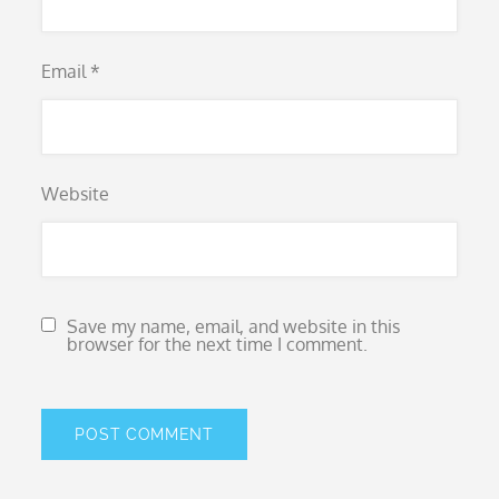
Email
*
Website
Save my name, email, and website in this
browser for the next time I comment.