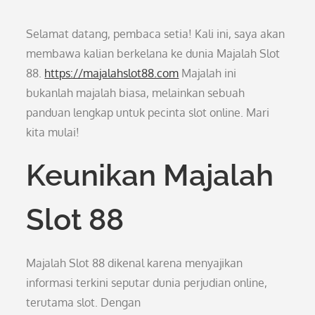
Selamat datang, pembaca setia! Kali ini, saya akan
membawa kalian berkelana ke dunia Majalah Slot
88.
https://majalahslot88.com
Majalah ini
bukanlah majalah biasa, melainkan sebuah
panduan lengkap untuk pecinta slot online. Mari
kita mulai!
Keunikan Majalah
Slot 88
Majalah Slot 88 dikenal karena menyajikan
informasi terkini seputar dunia perjudian online,
terutama slot. Dengan