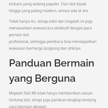
terbaru yang sedang populer. Dari slot klasik
hingga yang paling modern, semua ada di sini.
Tidak hanya itu, setiap edisi dari majalah ini juga
menawarkan wawancara eksklusif dengan para
pemain slot
profesional, sehingga pembaca bisa mendapatkan
wawasan berharga langsung dari ahlinya.
Panduan Bermain
yang Berguna
Majalah Slot 88 tidak hanya memberikan ulasan
tentang slot, tetapi juga panduan lengkap tentang
cara bermain dengan