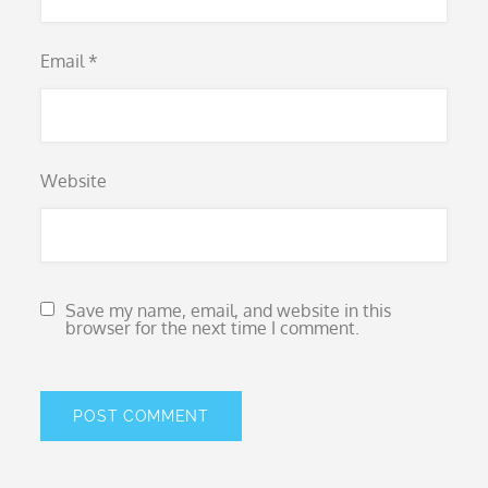
Email
*
Website
Save my name, email, and website in this
browser for the next time I comment.