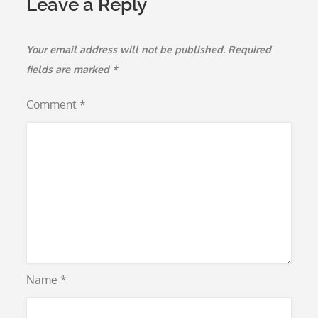
Leave a Reply
Your email address will not be published.
Required
fields are marked
*
Comment
*
Name
*