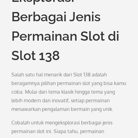
Berbagai Jenis
Permainan Slot di
Slot 138
Salah satu hal menarik dari Slot 138 adalah
beragamnya pilihan permainan slot yang bisa kamu
coba. Mulai dari tema klasik hingga tema yang
lebih modern dan inovatif, setiap permainan
menawarkan pengalaman bermain yang unik.
Cobalah untuk mengeksplorasi berbagai jenis
permainan slot ini. Siapa tahu, permainan