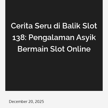
Cerita Seru di Balik Slot
138: Pengalaman Asyik
Bermain Slot Online
Posted
December 20, 2025