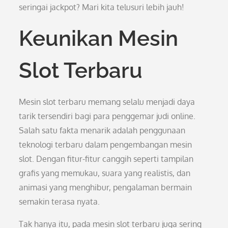
seringai jackpot? Mari kita telusuri lebih jauh!
Keunikan Mesin
Slot Terbaru
Mesin slot terbaru memang selalu menjadi daya
tarik tersendiri bagi para penggemar judi online.
Salah satu fakta menarik adalah penggunaan
teknologi terbaru dalam pengembangan mesin
slot. Dengan fitur-fitur canggih seperti tampilan
grafis yang memukau, suara yang realistis, dan
animasi yang menghibur, pengalaman bermain
semakin terasa nyata.
Tak hanya itu, pada mesin slot terbaru juga sering