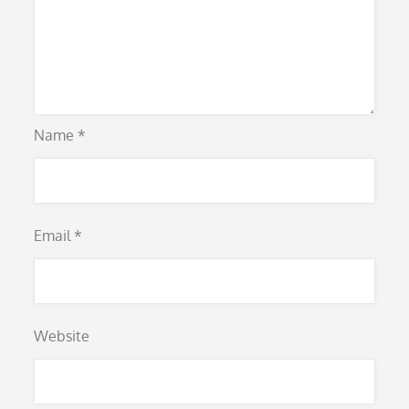
Name
*
Email
*
Website