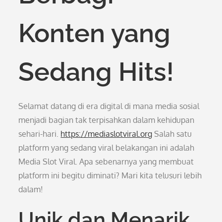
Konten yang
Sedang Hits!
Selamat datang di era digital di mana media sosial
menjadi bagian tak terpisahkan dalam kehidupan
sehari-hari.
https://mediaslotviral.org
Salah satu
platform yang sedang viral belakangan ini adalah
Media Slot Viral. Apa sebenarnya yang membuat
platform ini begitu diminati? Mari kita telusuri lebih
dalam!
Unik dan Menarik