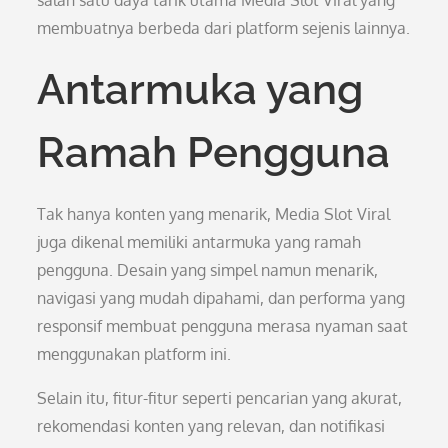
salah satu daya tarik utama Media Slot Viral yang
membuatnya berbeda dari platform sejenis lainnya.
Antarmuka yang
Ramah Pengguna
Tak hanya konten yang menarik, Media Slot Viral
juga dikenal memiliki antarmuka yang ramah
pengguna. Desain yang simpel namun menarik,
navigasi yang mudah dipahami, dan performa yang
responsif membuat pengguna merasa nyaman saat
menggunakan platform ini.
Selain itu, fitur-fitur seperti pencarian yang akurat,
rekomendasi konten yang relevan, dan notifikasi