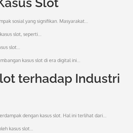
Kasus Slot
dampak sosial yang signifikan. Masyarakat…
kasus slot, seperti…
sus slot…
bangan kasus slot di era digital ini…
ot terhadap Industri
terdampak dengan kasus slot. Hal ini terlihat dari…
oleh kasus slot…