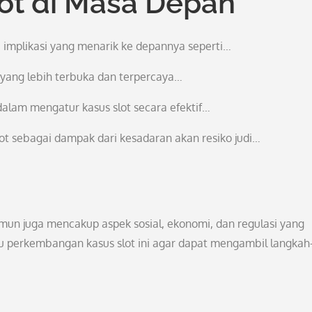
lot di Masa Depan
i implikasi yang menarik ke depannya seperti…
l yang lebih terbuka dan terpercaya…
alam mengatur kasus slot secara efektif…
ot sebagai dampak dari kesadaran akan resiko judi…
amun juga mencakup aspek sosial, ekonomi, dan regulasi yang
u perkembangan kasus slot ini agar dapat mengambil langkah