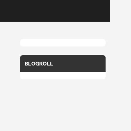
BLOGROLL