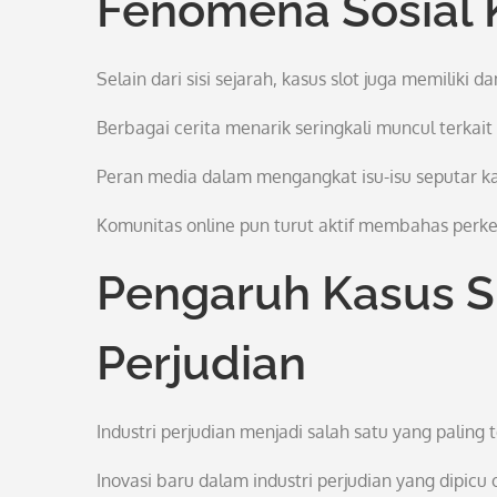
Fenomena Sosial 
Selain dari sisi sejarah, kasus slot juga memiliki 
Berbagai cerita menarik seringkali muncul terkait 
Peran media dalam mengangkat isu-isu seputar ka
Komunitas online pun turut aktif membahas perkem
Pengaruh Kasus Sl
Perjudian
Industri perjudian menjadi salah satu yang paling 
Inovasi baru dalam industri perjudian yang dipicu 