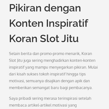
Pikiran dengan
Konten Inspiratif
Koran Slot Jitu
Selain berita dan promo-promo menarik, Koran
Slot Jitu juga sering menghadirkan konten-konten
inspiratif yang mampu menyegarkan pikiran. Mulai
dari kisah sukses tokoh inspiratif hingga tips
motivasi, semuanya disajikan dengan apik dan
memberikan semangat baru bagi pembacanya.
Saya pribadi sering merasa terinspirasi setelah
membaca artikel-artikel motivasi yang