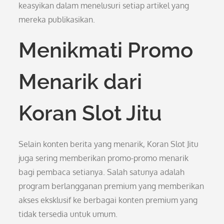
keasyikan dalam menelusuri setiap artikel yang
mereka publikasikan.
Menikmati Promo
Menarik dari
Koran Slot Jitu
Selain konten berita yang menarik, Koran Slot Jitu
juga sering memberikan promo-promo menarik
bagi pembaca setianya. Salah satunya adalah
program berlangganan premium yang memberikan
akses eksklusif ke berbagai konten premium yang
tidak tersedia untuk umum.