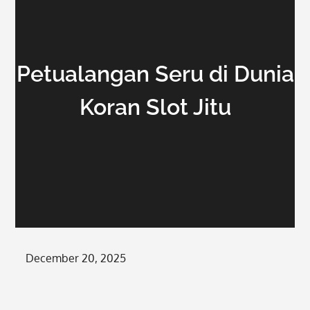
Petualangan Seru di Dunia
Koran Slot Jitu
Posted
December 20, 2025
on