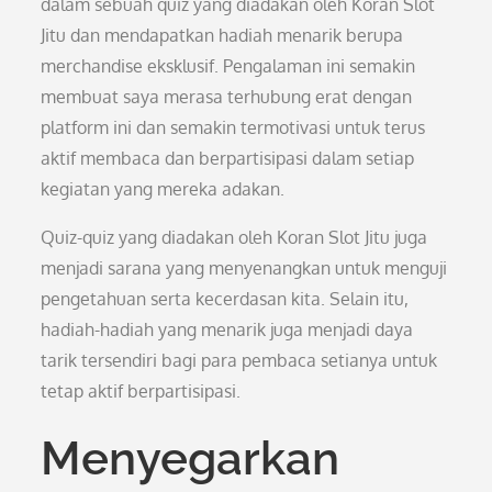
dalam sebuah quiz yang diadakan oleh Koran Slot
Jitu dan mendapatkan hadiah menarik berupa
merchandise eksklusif. Pengalaman ini semakin
membuat saya merasa terhubung erat dengan
platform ini dan semakin termotivasi untuk terus
aktif membaca dan berpartisipasi dalam setiap
kegiatan yang mereka adakan.
Quiz-quiz yang diadakan oleh Koran Slot Jitu juga
menjadi sarana yang menyenangkan untuk menguji
pengetahuan serta kecerdasan kita. Selain itu,
hadiah-hadiah yang menarik juga menjadi daya
tarik tersendiri bagi para pembaca setianya untuk
tetap aktif berpartisipasi.
Menyegarkan