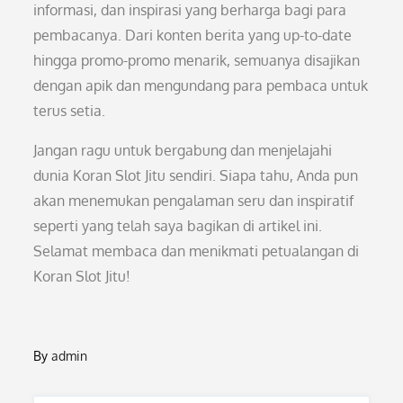
informasi, dan inspirasi yang berharga bagi para
pembacanya. Dari konten berita yang up-to-date
hingga promo-promo menarik, semuanya disajikan
dengan apik dan mengundang para pembaca untuk
terus setia.
Jangan ragu untuk bergabung dan menjelajahi
dunia Koran Slot Jitu sendiri. Siapa tahu, Anda pun
akan menemukan pengalaman seru dan inspiratif
seperti yang telah saya bagikan di artikel ini.
Selamat membaca dan menikmati petualangan di
Koran Slot Jitu!
By
admin