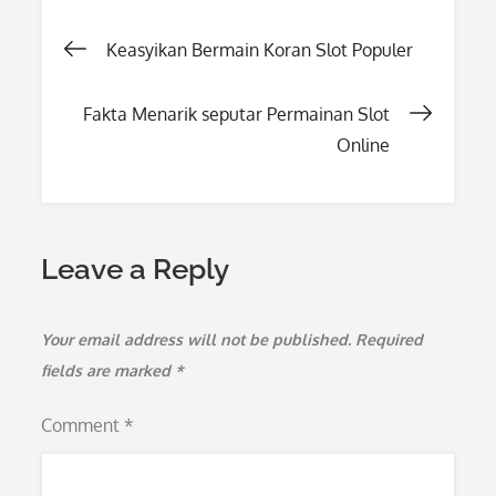
Post
Keasyikan Bermain Koran Slot Populer
navigation
Fakta Menarik seputar Permainan Slot
Online
Leave a Reply
Your email address will not be published.
Required
fields are marked
*
Comment
*