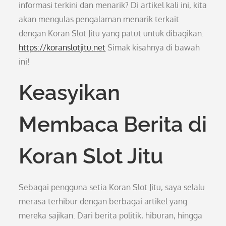
informasi terkini dan menarik? Di artikel kali ini, kita
akan mengulas pengalaman menarik terkait
dengan Koran Slot Jitu yang patut untuk dibagikan.
https://koranslotjitu.net
Simak kisahnya di bawah
ini!
Keasyikan
Membaca Berita di
Koran Slot Jitu
Sebagai pengguna setia Koran Slot Jitu, saya selalu
merasa terhibur dengan berbagai artikel yang
mereka sajikan. Dari berita politik, hiburan, hingga