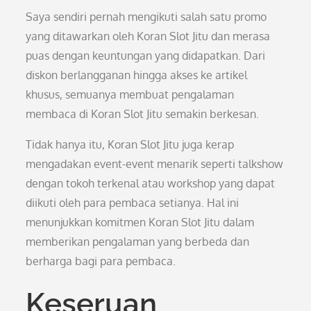
Saya sendiri pernah mengikuti salah satu promo
yang ditawarkan oleh Koran Slot Jitu dan merasa
puas dengan keuntungan yang didapatkan. Dari
diskon berlangganan hingga akses ke artikel
khusus, semuanya membuat pengalaman
membaca di Koran Slot Jitu semakin berkesan.
Tidak hanya itu, Koran Slot Jitu juga kerap
mengadakan event-event menarik seperti talkshow
dengan tokoh terkenal atau workshop yang dapat
diikuti oleh para pembaca setianya. Hal ini
menunjukkan komitmen Koran Slot Jitu dalam
memberikan pengalaman yang berbeda dan
berharga bagi para pembaca.
Keseruan