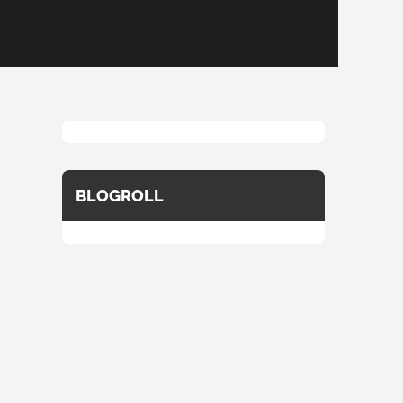
BLOGROLL