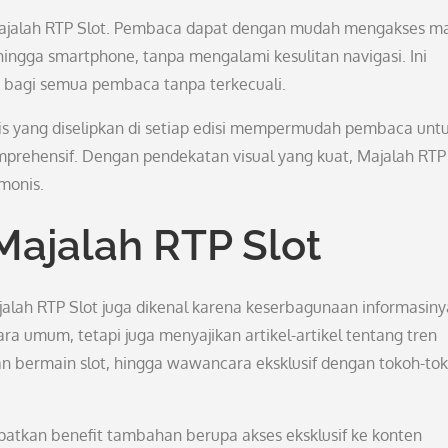
Majalah RTP Slot. Pembaca dapat dengan mudah mengakses ma
 hingga smartphone, tanpa mengalami kesulitan navigasi. Ini
agi semua pembaca tanpa terkecuali.
fis yang diselipkan di setiap edisi mempermudah pembaca unt
prehensif. Dengan pendekatan visual yang kuat, Majalah RTP
monis.
Majalah RTP Slot
jalah RTP Slot juga dikenal karena keserbagunaan informasiny
ra umum, tetapi juga menyajikan artikel-artikel tentang tren
nan bermain slot, hingga wawancara eksklusif dengan tokoh-to
atkan benefit tambahan berupa akses eksklusif ke konten