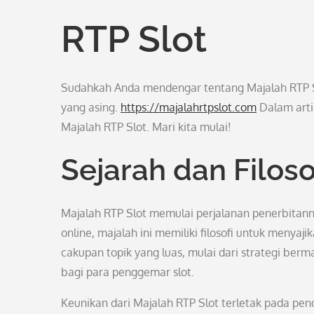
RTP Slot
Sudahkah Anda mendengar tentang Majalah RTP Slo
yang asing.
https://majalahrtpslot.com
Dalam arti
Majalah RTP Slot. Mari kita mulai!
Sejarah dan Filoso
Majalah RTP Slot memulai perjalanan penerbitannya
online, majalah ini memiliki filosofi untuk menyaj
cakupan topik yang luas, mulai dari strategi ber
bagi para penggemar slot.
Keunikan dari Majalah RTP Slot terletak pada pen