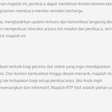
nan majalah ini, pembaca dapat menikmati konten-konten eksk
pengalaman membaca mereka semakin berharga.
osial, menghadirkan update terbaru dan komunikasi langsung d
ni memperkuat interaksi antara tim redaksi dan pembaca, ser
ar majalah ini.
uan terbaik bagi pecinta slot online yang ingin mendapatkan
ini. Dari konten berkualitas hingga desain menarik, majalah ini
ak terlupakan bagi setiap pembacanya. Jika Anda ingin
nyenangkan dan informatif, Majalah RTP Slot adalah pilihan y