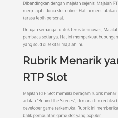
Dibandingkan dengan majalah sejenis, Majalah RT
menjelajahi dunia slot online. Hal ini menciptak
terasa lebih personal.
Dengan semangat untuk terus berinovasi, Majalah
pembaca setianya. Hal ini memperkuat hubungan 
yang solid di sekitar majalah ini.
Rubrik Menarik ya
RTP Slot
Majalah RTP Slot memiliki beragam rubrik menari
adalah “Behind the Scenes”, di mana tim redaks
developer game terkemuka. Rubrik ini memberikan
balik pembuatan game slot yang populer.