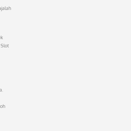
jalah
uk
 Slot
a.
koh