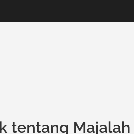
k tentang Majalah