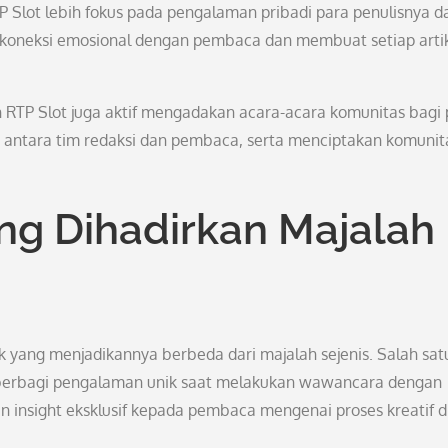
P Slot lebih fokus pada pengalaman pribadi para penulisnya 
an koneksi emosional dengan pembaca dan membuat setiap arti
 RTP Slot juga aktif mengadakan acara-acara komunitas bagi 
antara tim redaksi dan pembaca, serta menciptakan komunit
ng Dihadirkan Majalah
k yang menjadikannya berbeda dari majalah sejenis. Salah sa
i berbagi pengalaman unik saat melakukan wawancara dengan
 insight eksklusif kepada pembaca mengenai proses kreatif d