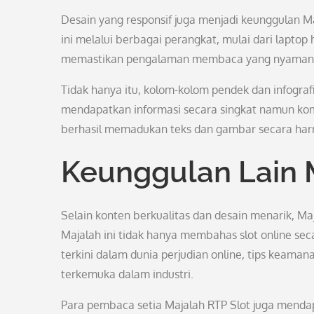
Desain yang responsif juga menjadi keunggulan 
ini melalui berbagai perangkat, mulai dari laptop
memastikan pengalaman membaca yang nyaman b
Tidak hanya itu, kolom-kolom pendek dan infogra
mendapatkan informasi secara singkat namun kom
berhasil memadukan teks dan gambar secara har
Keunggulan Lain 
Selain konten berkualitas dan desain menarik, Ma
Majalah ini tidak hanya membahas slot online seca
terkini dalam dunia perjudian online, tips keama
terkemuka dalam industri.
Para pembaca setia Majalah RTP Slot juga mendap