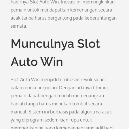
hadirnya Slot Auto Win. Inovasi ini memungkinkan
pemain untuk mendapatkan kemenangan secara
acak tanpa harus bergantung pada keberuntungan
semata.
Munculnya Slot
Auto Win
Slot Auto Win menjadi terobosan revolusioner
dalam dunia perjudian. Dengan adanya fitur ini,
pemain dapat dengan mudah memenangkan
hadiah tanpa harus menekan tombol secara
manual. Sistem ini berbasis pada algoritma acak
yang diprogram sedemikian rupa untuk
memberikan peluang kemenangan yang adil bagi