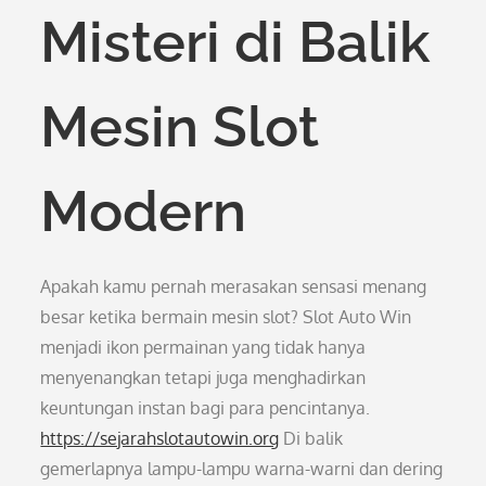
Misteri di Balik
Mesin Slot
Modern
Apakah kamu pernah merasakan sensasi menang
besar ketika bermain mesin slot? Slot Auto Win
menjadi ikon permainan yang tidak hanya
menyenangkan tetapi juga menghadirkan
keuntungan instan bagi para pencintanya.
https://sejarahslotautowin.org
Di balik
gemerlapnya lampu-lampu warna-warni dan dering