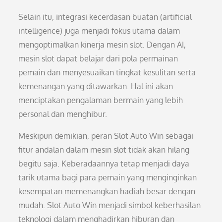
Selain itu, integrasi kecerdasan buatan (artificial
intelligence) juga menjadi fokus utama dalam
mengoptimalkan kinerja mesin slot. Dengan AI,
mesin slot dapat belajar dari pola permainan
pemain dan menyesuaikan tingkat kesulitan serta
kemenangan yang ditawarkan. Hal ini akan
menciptakan pengalaman bermain yang lebih
personal dan menghibur.
Meskipun demikian, peran Slot Auto Win sebagai
fitur andalan dalam mesin slot tidak akan hilang
begitu saja. Keberadaannya tetap menjadi daya
tarik utama bagi para pemain yang menginginkan
kesempatan memenangkan hadiah besar dengan
mudah. Slot Auto Win menjadi simbol keberhasilan
teknologi dalam menghadirkan hiburan dan