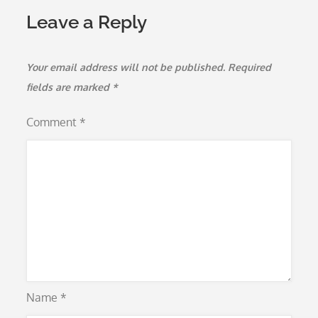
Leave a Reply
Your email address will not be published.
Required
fields are marked
*
Comment
*
Name
*