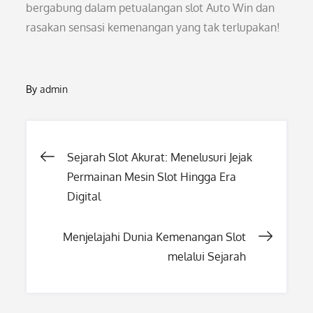
bergabung dalam petualangan slot Auto Win dan
rasakan sensasi kemenangan yang tak terlupakan!
By
admin
Post
Sejarah Slot Akurat: Menelusuri Jejak
Permainan Mesin Slot Hingga Era
navigation
Digital
Menjelajahi Dunia Kemenangan Slot
melalui Sejarah