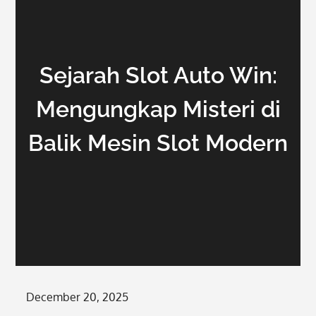
Sejarah Slot Auto Win:
Mengungkap Misteri di
Balik Mesin Slot Modern
Posted
December 20, 2025