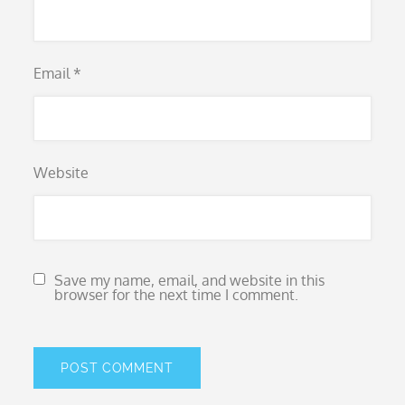
Email
*
Website
Save my name, email, and website in this
browser for the next time I comment.