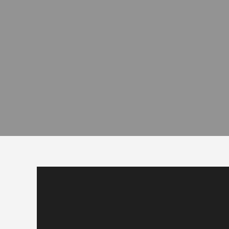
Skip
to
content