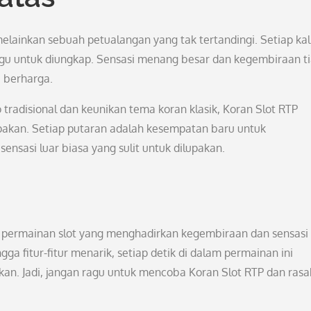
lainkan sebuah petualangan yang tak tertandingi. Setiap kal
gu untuk diungkap. Sensasi menang besar dan kegembiraan t
i berharga.
adisional dan keunikan tema koran klasik, Koran Slot RTP
akan. Setiap putaran adalah kesempatan baru untuk
sasi luar biasa yang sulit untuk dilupakan.
ah permainan slot yang menghadirkan kegembiraan dan sensasi
ga fitur-fitur menarik, setiap detik di dalam permainan ini
n. Jadi, jangan ragu untuk mencoba Koran Slot RTP dan ras