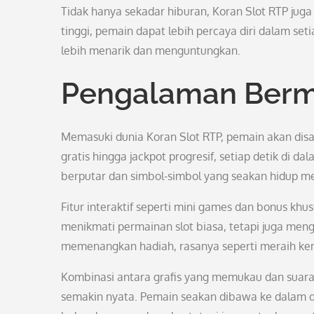
Tidak hanya sekadar hiburan, Koran Slot RTP j
tinggi, pemain dapat lebih percaya diri dalam se
lebih menarik dan menguntungkan.
Pengalaman Berm
Memasuki dunia Koran Slot RTP, pemain akan dis
gratis hingga jackpot progresif, setiap detik di d
berputar dan simbol-simbol yang seakan hidup 
Fitur interaktif seperti mini games dan bonus kh
menikmati permainan slot biasa, tetapi juga meng
memenangkan hadiah, rasanya seperti meraih ke
Kombinasi antara grafis yang memukau dan sua
semakin nyata. Pemain seakan dibawa ke dalam du