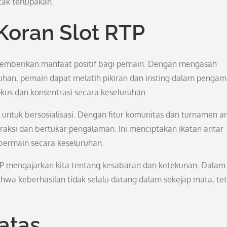
tak terlupakan.
Koran Slot RTP
memberikan manfaat positif bagi pemain. Dengan mengasah
han, pemain dapat melatih pikiran dan insting dalam pengam
okus dan konsentrasi secara keseluruhan.
a untuk bersosialisasi. Dengan fitur komunitas dan turnamen a
raksi dan bertukar pengalaman. Ini menciptakan ikatan antar
ermain secara keseluruhan.
 RTP mengajarkan kita tentang kesabaran dan ketekunan. Dalam
ahwa keberhasilan tidak selalu datang dalam sekejap mata, tet
atas