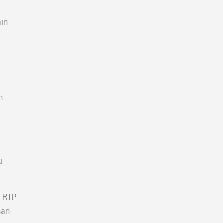
ain
n
a
i
t RTP
han