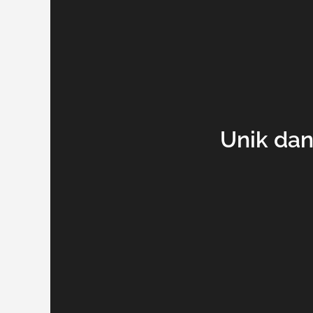
Unik dan