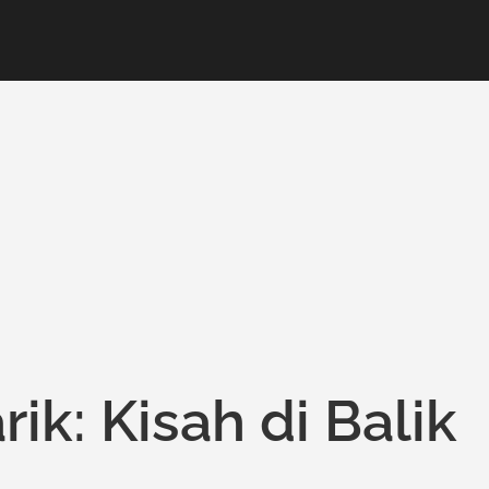
ik: Kisah di Balik