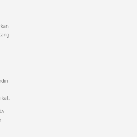
rkan
tang
diri
ikat.
da
n