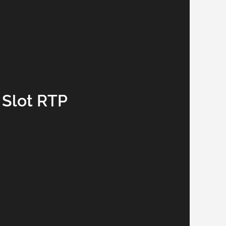
 Slot RTP