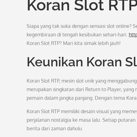
Koran Slot RT
Siapa yang tak suka dengan sensasi slot online
kegembiraan di tengah kesibukan sehari-hari.
htt
Koran Slot RTP? Mari kita simak lebih jauh!
Keunikan Koran S
Koran Slot RTP, mesin slot unik yang menggabung
merupakan singkatan dari Return to Player, yan
pemain dalam jangka panjang. Dengan tema Kora
Koran Slot RTP memiliki desain visual yang mem
perjalanan nostalgia ke masa lalu. Setiap puta
berita dari zaman dahulu.