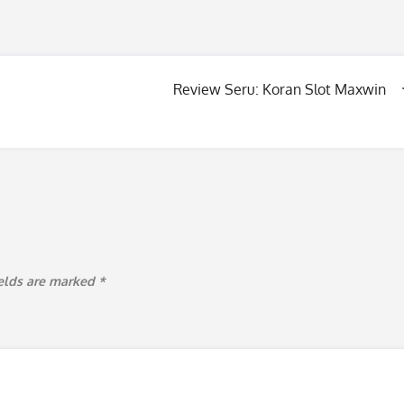
Review Seru: Koran Slot Maxwin
ields are marked
*