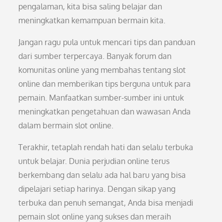
pengalaman, kita bisa saling belajar dan
meningkatkan kemampuan bermain kita.
Jangan ragu pula untuk mencari tips dan panduan
dari sumber terpercaya. Banyak forum dan
komunitas online yang membahas tentang slot
online dan memberikan tips berguna untuk para
pemain. Manfaatkan sumber-sumber ini untuk
meningkatkan pengetahuan dan wawasan Anda
dalam bermain slot online.
Terakhir, tetaplah rendah hati dan selalu terbuka
untuk belajar. Dunia perjudian online terus
berkembang dan selalu ada hal baru yang bisa
dipelajari setiap harinya. Dengan sikap yang
terbuka dan penuh semangat, Anda bisa menjadi
pemain slot online yang sukses dan meraih