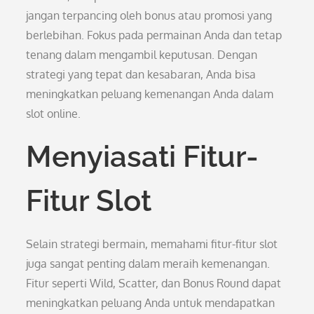
jangan terpancing oleh bonus atau promosi yang
berlebihan. Fokus pada permainan Anda dan tetap
tenang dalam mengambil keputusan. Dengan
strategi yang tepat dan kesabaran, Anda bisa
meningkatkan peluang kemenangan Anda dalam
slot online.
Menyiasati Fitur-
Fitur Slot
Selain strategi bermain, memahami fitur-fitur slot
juga sangat penting dalam meraih kemenangan.
Fitur seperti Wild, Scatter, dan Bonus Round dapat
meningkatkan peluang Anda untuk mendapatkan