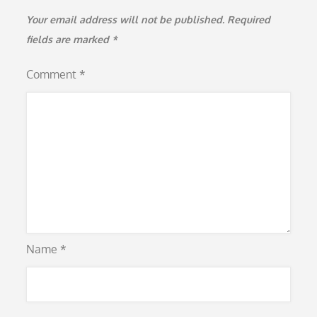
Your email address will not be published.
Required
fields are marked
*
Comment
*
Name
*